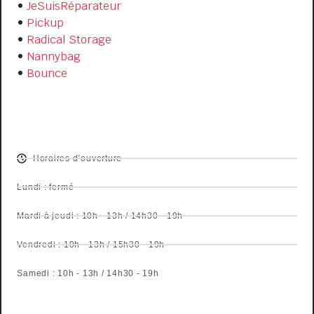
•
JeSuisRéparateur
•
Pickup
•
Radical Storage
•
Nannybag
•
Bounce
OPENING HOURS
Horaires d’ouverture
Lundi : fermé
Mardi à jeudi : 10h - 13h / 14h30 - 19h
Vendredi : 10h - 13h / 15h30 - 19h
Samedi : 10h - 13h / 14h30 - 19h