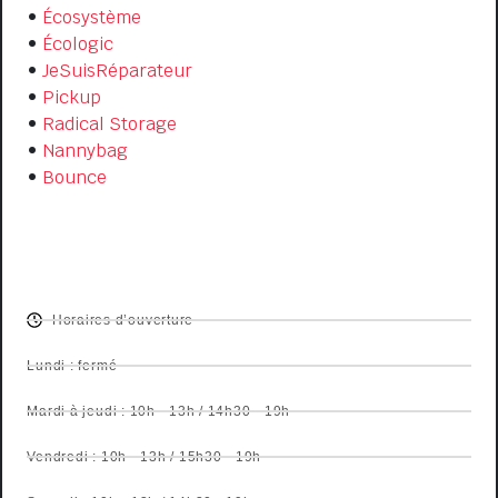
•
Écosystème
•
Écologic
•
JeSuisRéparateur
•
Pickup
•
Radical Storage
•
Nannybag
•
Bounce
OPENING HOURS
Horaires d’ouverture
Lundi : fermé
Mardi à jeudi : 10h - 13h / 14h30 - 19h
Vendredi : 10h - 13h / 15h30 - 19h