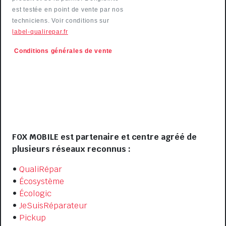
est testée en point de vente par nos
techniciens. Voir conditions sur
label-qualirepar.fr
Conditions générales de
vente
VISIT US
FOX MOBILE est partenaire et centre agréé de
plusieurs réseaux reconnus :
•
QualiRépar
•
Écosystème
•
Écologic
•
JeSuisRéparateur
•
Pickup