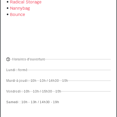
•
Radical Storage
•
Nannybag
•
Bounce
OPENING HOURS
Horaires d’ouverture
Lundi : fermé
Mardi à jeudi : 10h - 13h / 14h30 - 19h
Vendredi : 10h - 13h / 15h30 - 19h
Samedi : 10h - 13h / 14h30 - 19h