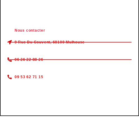
JOIN THE CLUB
Nous contacter
9 Rue Du Couvent, 68100 Mulhouse
06 26 22 88 26
09 53 62 71 15